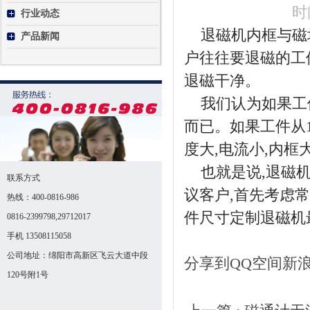
时间
行业动态
退磁机内框与磁
产品新闻
户往往要退磁的工
退磁干净。
我们认为如果工件
而已。如果工件从1
度大,电流小,内框
也就是说,退磁
联系方式
议客户,首先考虑
热线：400-0816-986
件尺寸定制退磁机
0816-2399798,29712017
手机 13508115058
公司地址：绵阳市高新区飞云大道中段
分享到
QQ空间
新
120号附1号